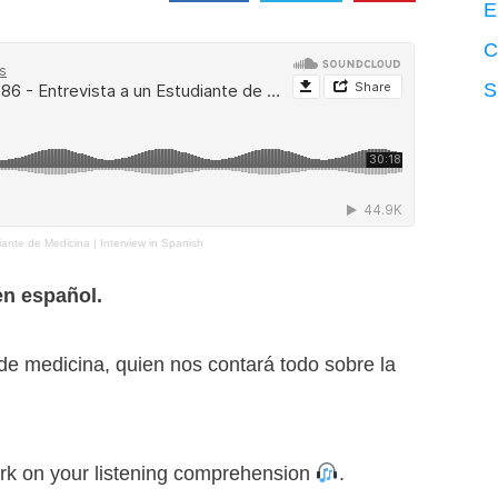
E
C
S
ante de Medicina | Interview in Spanish
en español.
de medicina, quien nos contará todo sobre la
ork on your listening comprehension
.