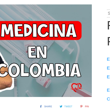
S
fo
E
E
E
E
C
SHARE
TWEET
PIN