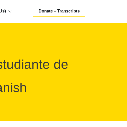
Us)
Donate – Transcripts
studiante de
anish