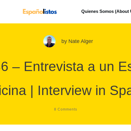
Quienes Somos (About 
by
Nate Alger
6 – Entrevista a un E
cina | Interview in Sp
8
Comments