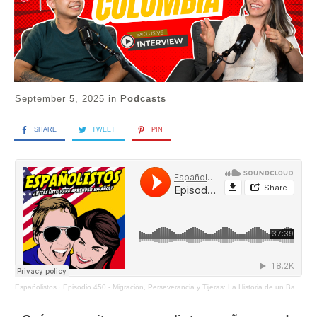
September 5, 2025
in
Podcasts
SHARE
TWEET
PIN
Españolistos
·
Episodio 450 - Migración, Perseverancia y Tijeras: La Historia de un Barbero Venezolano