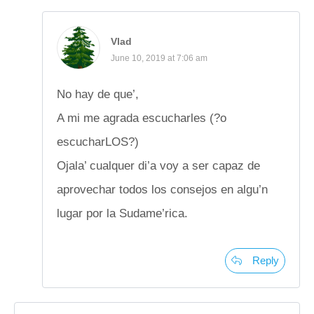
Vlad
June 10, 2019 at 7:06 am
No hay de que’,
A mi me agrada escucharles (?o
escucharLOS?)
Ojala’ cualquer di’a voy a ser capaz de
aprovechar todos los consejos en algu’n
lugar por la Sudame’rica.
Reply