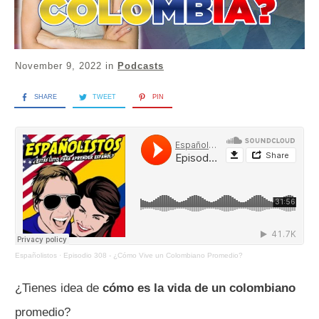
November 9, 2022
in
Podcasts
SHARE
TWEET
PIN
Españolistos
·
Episodio 308 - ¿Cómo Vive un Colombiano Promedio?
¿Tienes idea de
cómo es la vida de un colombiano
promedio?