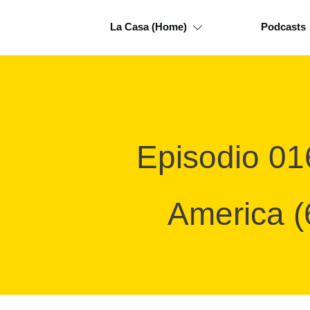
La Casa (Home)
Podcasts
Episodio 01
America (6