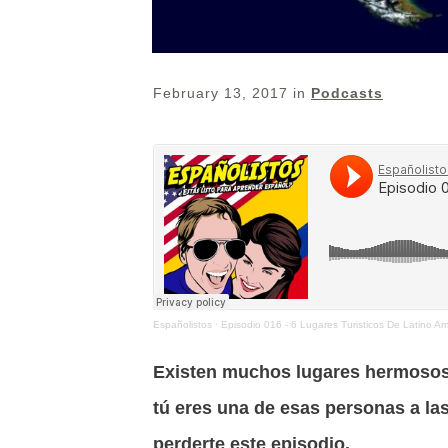
February 13, 2017
in
Podcasts
Españolistos
·
Episodio 016 - 6 Lugares Turisticos De Latino Ame
Existen muchos lugares hermosos y
tú eres una de esas personas a la
perderte este episodio.