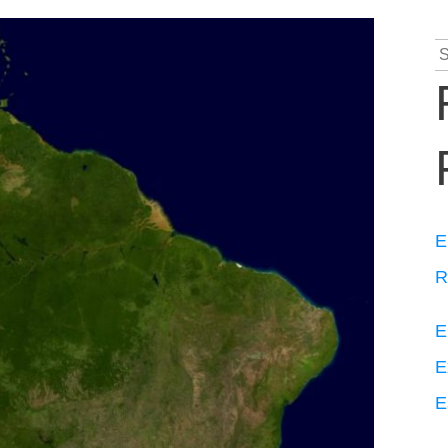
S
fo
E
R
E
E
E