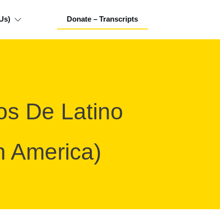
Us)
Donate – Transcripts
os De Latino
in America)