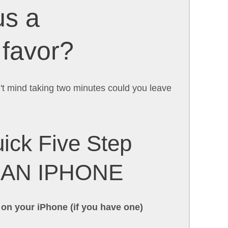
us a
 favor?
n't mind taking two minutes could you leave
ick Five Step
 AN IPHONE
 on your iPhone (if you have one)