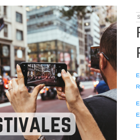
S
fo
E
R
E
E
E