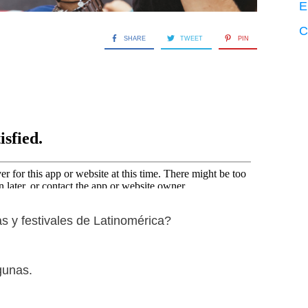
E
C
SHARE
TWEET
PIN
as y festivales de Latinomérica?
gunas.