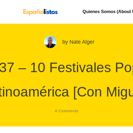
Quienes Somos (About 
by
Nate Alger
37 – 10 Festivales P
tinoamérica [Con Migu
4
Comments