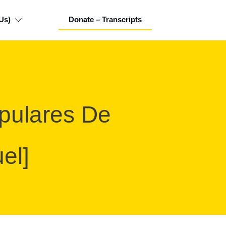
Us)
Donate – Transcripts
opulares De
el]