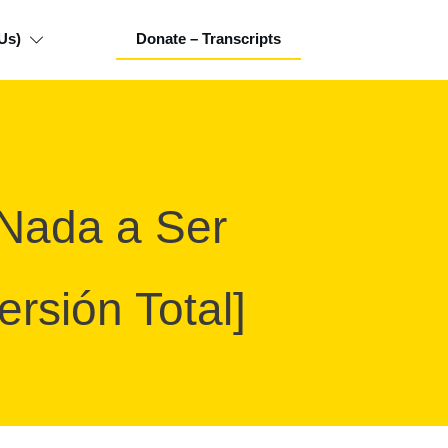
Us)
Donate – Transcripts
 Nada a Ser
ersión Total]