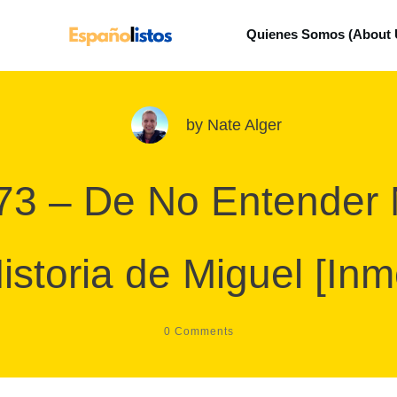
Quienes Somos (About 
by
Nate Alger
73 – De No Entender
istoria de Miguel [Inm
0
Comments