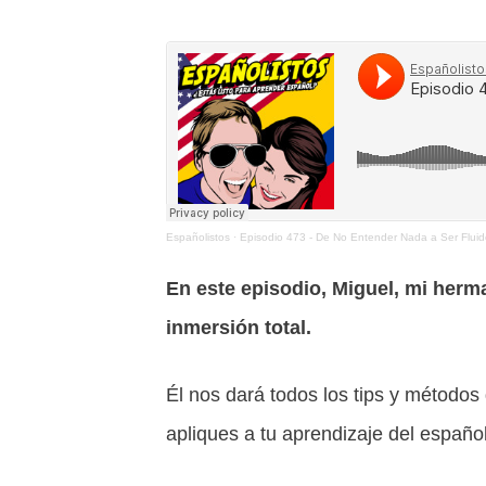
Españolistos
·
Episodio 473 - De No Entender Nada a Ser Fluido:
En este episodio, Miguel, mi her
inmersión total.
Él nos dará todos los tips y métodos
apliques a tu aprendizaje del español