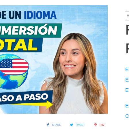
S
fo
E
E
E
E
C
SHARE
TWEET
PIN