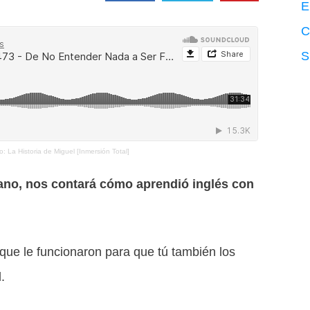
E
C
S
 La Historia de Miguel [Inmersión Total]
mano, nos contará cómo aprendió inglés con
 que le funcionaron para que tú también los
.