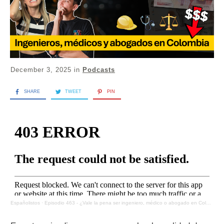
December 3, 2025
in
Podcasts
SHARE
TWEET
PIN
Españolistos
·
Episodio 463 - ¿Vale la pena ser ingeniero, médico o abogado en Colombia? - Hablando con Miguel