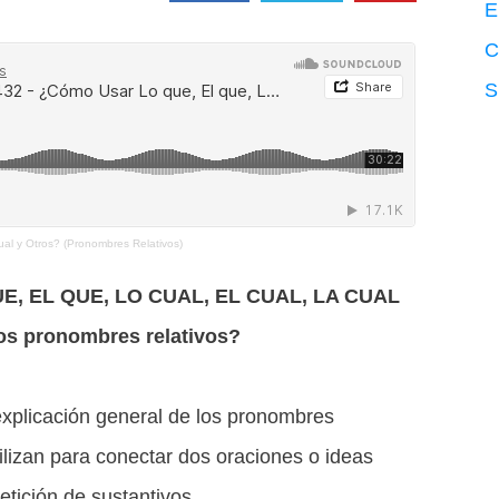
E
C
S
al y Otros? (Pronombres Relativos)
UE, EL QUE, LO CUAL, EL CUAL, LA CUAL
tos pronombres relativos?
xplicación general de los pronombres
tilizan para conectar dos oraciones o ideas
etición de sustantivos.