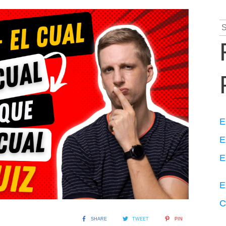
S
fo
E
E
E
E
C
SHARE
TWEET
PIN