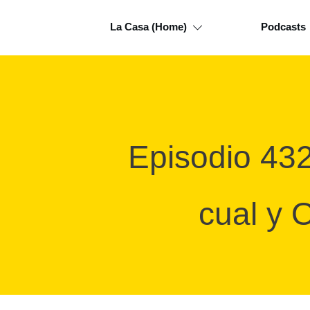
La Casa (Home)
Podcasts
Episodio 43
cual y 