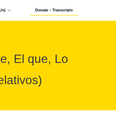
Us)
Donate – Transcripts
, El que, Lo
lativos)