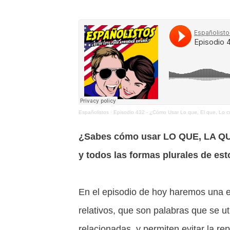
Españolistos
·
Episodio 432 - ¿Cómo Usar Lo que, El que, Lo cu
¿Sabes cómo usar LO QUE, LA Q
y todos las formas plurales de es
En el episodio de hoy haremos una e
relativos, que son palabras que se u
relacionadas, y permiten evitar la rep