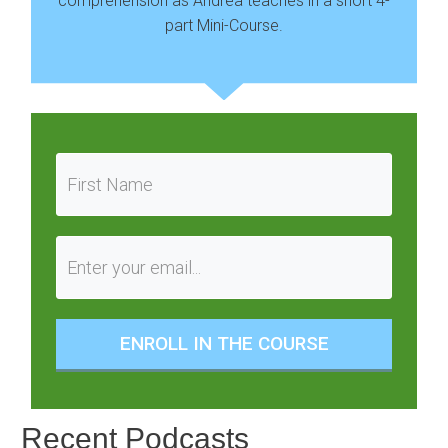
comprehension as Andrea teaches in a short 4-
part Mini-Course.
ENROLL IN THE COURSE
Recent Podcasts