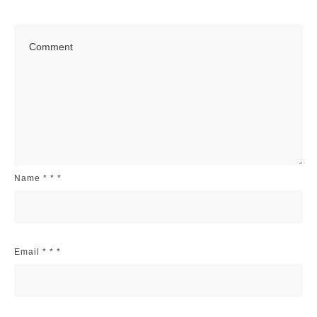
Name
*
*
*
Email
*
*
*