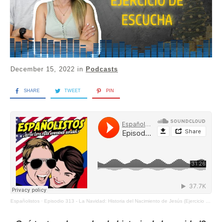
December 15, 2022
in
Podcasts
SHARE
TWEET
PIN
Españolistos
·
Episodio 313 - La Navidad: Historia del Nacimiento de Jesús (Ejercicio de Escucha)