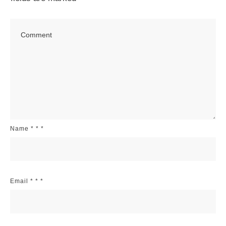
Name
*
*
*
Email
*
*
*