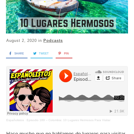
August 2, 2020
in
Podcasts
SHARE
TWEET
PIN
Españolistos
·
Episodio 189 – Colombia: 10 Lugares Hermosos Para Visitar
Hace mucho que no hablamos de lugares para visitar